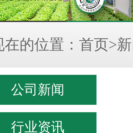
现在的位置：
首页
>
新闻
公司新闻
行业资讯