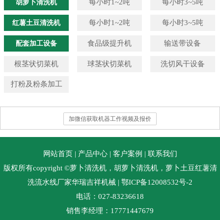
胡萝卜清洗机
每小时1~2吨
每小时3~5吨
红薯土豆清洗机
每小时1~2吨
每小时3~5吨
配套加工设备
食品级提升机
输送带设备
根茎状切菜机
球茎状切菜机
洗切风干设备
打粉及粉条加工
加微信获取机器工作视频及报价
网站首页
|
产品中心
|
客户案例
|
联系我们
版权所有copyright ©萝卜清洗机，胡萝卜清洗机，萝卜土豆红薯清
洗流水线厂家华瑞吉祥机械
| 鄂ICP备12008532号-2
电话：027-83236618
销售李经理：17771447679