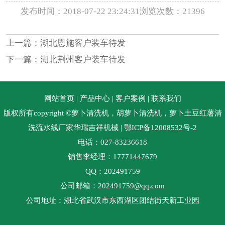
发布时间：2018-07-22 23:24:31
浏览次数：21396
上一篇：
湖北恩施客户装车待发
下一篇：
湖北荆州客户装车待发
网站首页
|
产品中心
|
客户案例
|
联系我们
版权所有copyright ©萝卜清洗机，胡萝卜清洗机，萝卜土豆红薯清
洗流水线厂家华瑞吉祥机械
| 鄂ICP备12008532号-2
电话：027-83236618
销售李经理：17771447679
QQ：202491759
公司邮箱：202491759@qq.com
公司地址：湖北省武汉市东西湖区团结街天新工业园